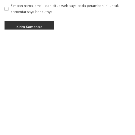
Simpan nama, email, dan situs web saya pada peramban ini untuk
komentar saya berikutnya.
Find Us on Socials
Latest Posts
Arti Mimpi Putus dengan Pacar: Makna
Psikologis dan Tafsir yang Perlu Anda
Pahami
Maret 4, 2026