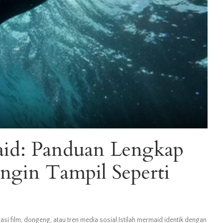
id: Panduan Lengkap
ngin Tampil Seperti
i film, dongeng, atau tren media sosial.Istilah mermaid identik dengan