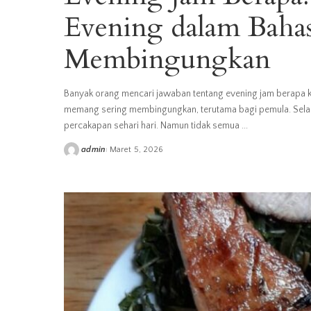
Evening dalam Bahas
Membingungkan
Banyak orang mencari jawaban tentang evening jam berapa ket
memang sering membingungkan, terutama bagi pemula. Selain 
percakapan sehari hari. Namun tidak semua
...
admin
Maret 5, 2026
Posted
by