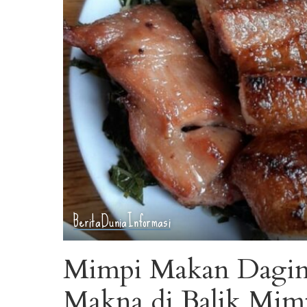
Berita
Dunia
Informasi
Mimpi Makan Daging 
Makna di Balik Mim