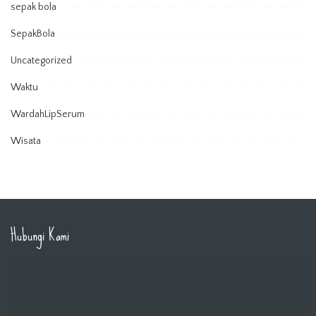
sepak bola
SepakBola
Uncategorized
Waktu
WardahLipSerum
Wisata
Hubungi Kami