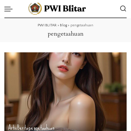
PWI BLITAR
>
Blog
>
pengetaahuan
pengetaahuan
Artis
Berita
pengetaahuan