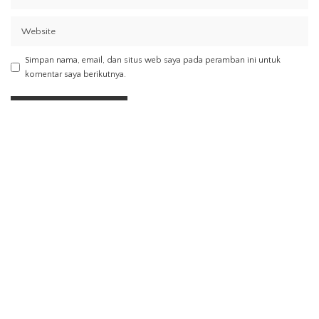
Simpan nama, email, dan situs web saya pada peramban ini untuk
komentar saya berikutnya.
Find Us on Socials
Latest Posts
Arti Mimpi Putus dengan Pacar: Makna
Psikologis dan Tafsir yang Perlu Anda
Pahami