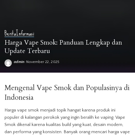
Berita
Informasi
Harga Vape Smok: Panduan Lengkap dan
Update Terbaru
admin
November 22, 2025
Posted
by
Mengenal
Vape
Smok dan Populasinya di
Indonesia
Harga
vape
smok menjadi topik hangat karena produk ini
populer di kalangan perokok yang ingin beralih ke vaping. Vape
Smok dikenal karena kualitas build yang kuat, desain modern,
dan performa yang konsisten. Banyak orang mencari harga
vape