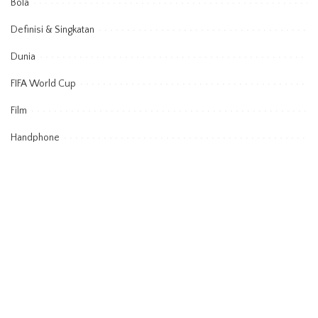
Bola
Definisi & Singkatan
Dunia
FIFA World Cup
Film
Handphone
Informasi
Juara Piala Dunia
Kehidupan
Kerajinan
kesehatan
kesuksesan