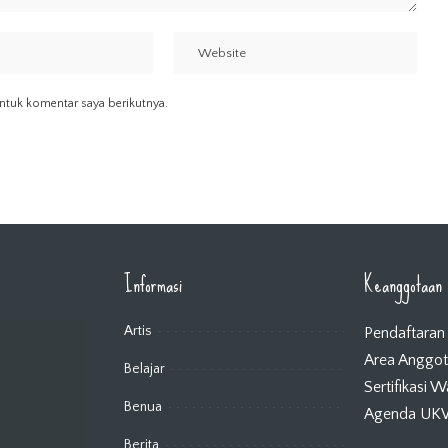
ntuk komentar saya berikutnya.
Informasi
Keanggotaan
Artis
Pendaftaran
Area Anggo
Belajar
Sertifikasi 
Benua
Agenda U
Berita