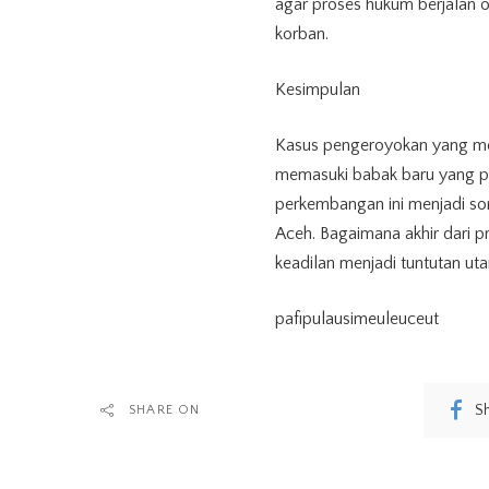
agar proses hukum berjalan o
korban.
Kesimpulan
Kasus pengeroyokan yang me
memasuki babak baru yang pe
perkembangan ini menjadi sor
Aceh. Bagaimana akhir dari p
keadilan menjadi tuntutan ut
pafipulausimeuleuceut
S
SHARE ON