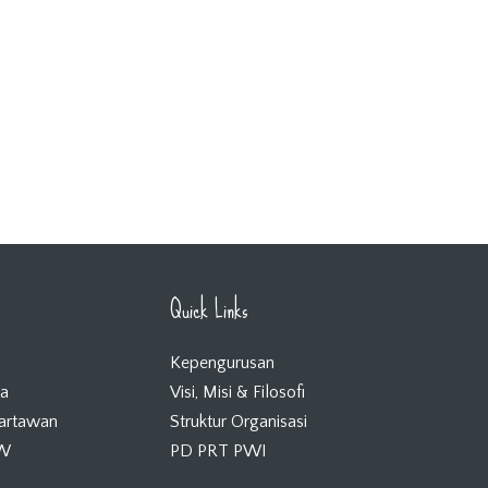
Quick Links
Kepengurusan
ta
Visi, Misi & Filosofi
Wartawan
Struktur Organisasi
KW
PD PRT PWI