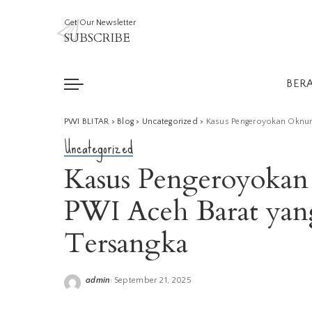
Get Our Newsletter
SUBSCRIBE
BER
PWI BLITAR
>
Blog
>
Uncategorized
>
Kasus Pengeroyokan Oknum 
Uncategorized
Kasus Pengeroyoka
PWI Aceh Barat yang
Tersangka
admin
September 21, 2025
Posted
by