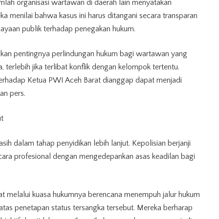
lah organisasi wartawan di daerah lain menyatakan
a menilai bahwa kasus ini harus ditangani secara transparan
cayaan publik terhadap penegakan hukum.
skan pentingnya perlindungan hukum bagi wartawan yang
terlebih jika terlibat konflik dengan kelompok tertentu.
terhadap Ketua
PWI Aceh Barat
dianggap dapat menjadi
an pers.
t
sih dalam tahap penyidikan lebih lanjut. Kepolisian berjanji
ecara profesional dengan mengedepankan asas keadilan bagi
rat melalui kuasa hukumnya berencana menempuh jalur hukum
atas penetapan status tersangka tersebut. Mereka berharap