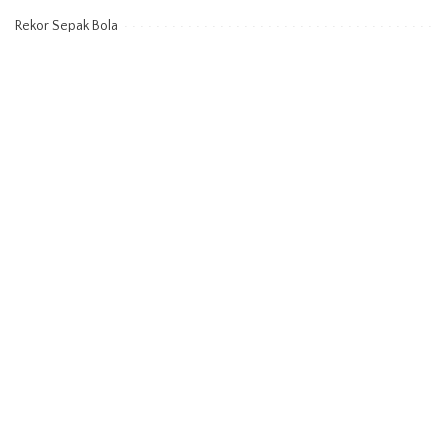
Rekor Sepak Bola
Sejarah Istilah
Sekolah
sepak bola
SepakBola
Uncategorized
Waktu
WardahLipSerum
Wisata