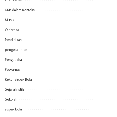
kesuksesan
KKB dalam Konteks
Musik
Olahraga
Pendidikan
pengetaahuan
Pengusaha
Powarnas
Rekor Sepak Bola
Sejarah Istilah
Sekolah
sepak bola