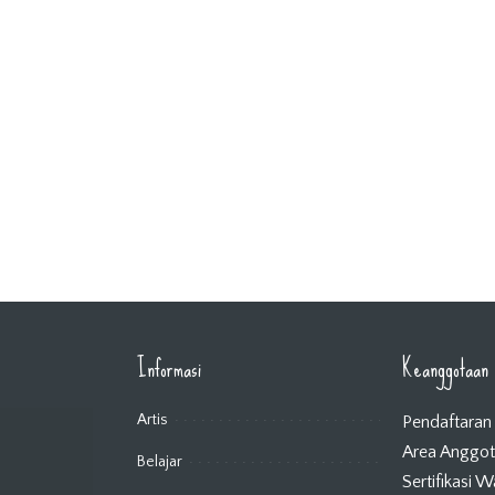
Informasi
Keanggotaan
Artis
Pendaftaran
Area Anggo
Belajar
Sertifikasi 