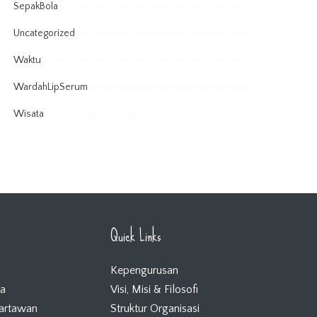
SepakBola
Uncategorized
Waktu
WardahLipSerum
Wisata
Quick Links
Kepengurusan
ta
Visi, Misi & Filosofi
Wartawan
Struktur Organisasi