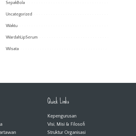
SepakBola
Uncategorized
Waktu
WardahLipSerum
Wisata
Quick Links
Kepengurusan
ta
Visi, Misi & Filosofi
Wartawan
Struktur Organisasi