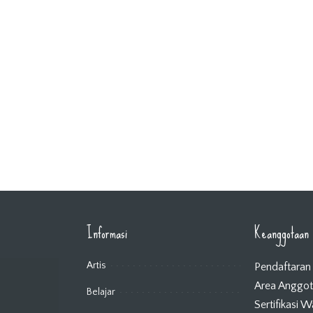
Informasi
Keanggotaan
Artis
Pendaftaran
Area Anggo
Belajar
Sertifikasi 