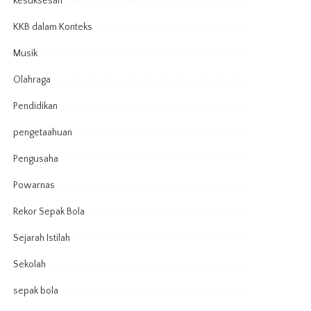
kesuksesan
KKB dalam Konteks
Musik
Olahraga
Pendidikan
pengetaahuan
Pengusaha
Powarnas
Rekor Sepak Bola
Sejarah Istilah
Sekolah
sepak bola