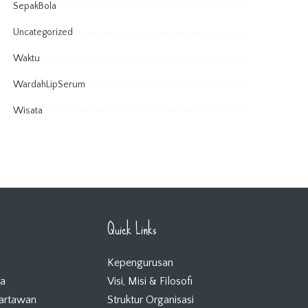
SepakBola
Uncategorized
Waktu
WardahLipSerum
Wisata
Quick Links
Kepengurusan
ta
Visi, Misi & Filosofi
Wartawan
Struktur Organisasi