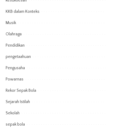
kesuksesan
KKB dalam Konteks
Musik
Olahraga
Pendidikan
pengetaahuan
Pengusaha
Powarnas
Rekor Sepak Bola
Sejarah Istilah
Sekolah
sepak bola