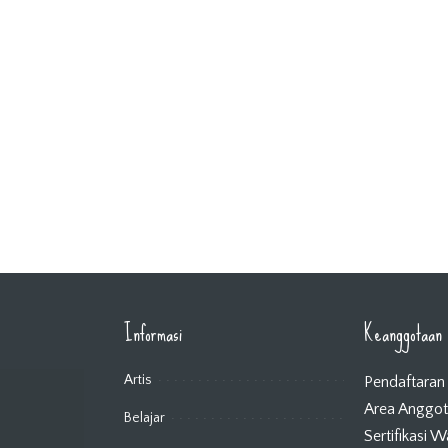
Informasi
Keanggotaan
Artis
Pendaftaran
Area Anggo
Belajar
Sertifikasi 